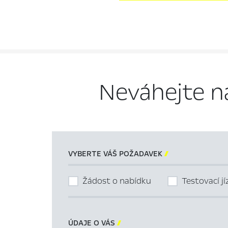
Neváhejte n
VYBERTE VÁŠ POŽADAVEK

Žádost o nabídku
Testovací j
ÚDAJE O VÁS
