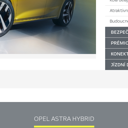
Kola děla
Atraktivn
Budoucno
BEZPEČ
PRÉMIO
KONEKT
JÍZDNÍ
OPEL ASTRA HYBRID