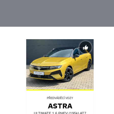
PŘEDVÁDĚCÍ VOZY
ASTRA
ULTIMATE 1.6 PHEV (195k) AT7