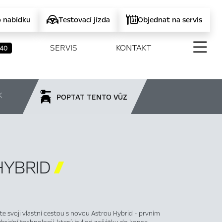
o nabídku
Testovací jízda
Objednat na servis
SERVIS
KONTAKT
40
K
POPTAT TENTO VŮZ
HYBRID

te svoji vlastní cestou s novou Astrou Hybrid - prvním