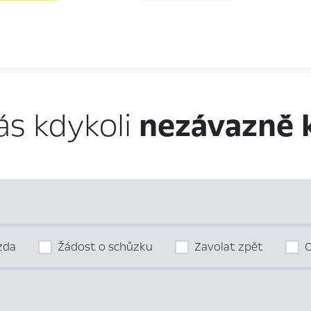
ás kdykoli
nezávazně 
ízda
Žádost o schůzku
Zavolat zpět
O