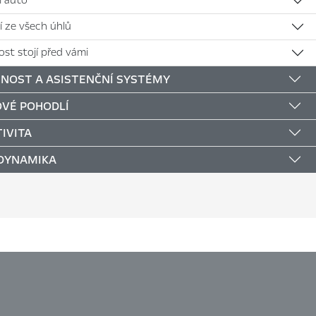
jí auto
í ze všech úhlů
st stojí před vámi
NOST A ASISTENČNÍ SYSTÉMY
VÉ POHODLÍ
IVITA
 DYNAMIKA