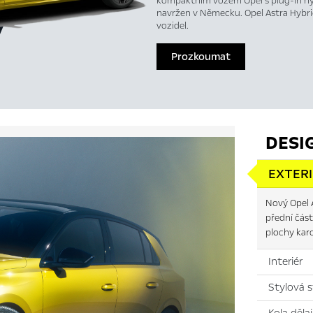
kompaktním vozem Opel s plug-in hyb
navržen v Německu. Opel Astra Hybri
vozidel.
Prozkoumat
DESI
EXTER
Nový Opel A
přední čás
plochy kar
Interiér
Stylová 