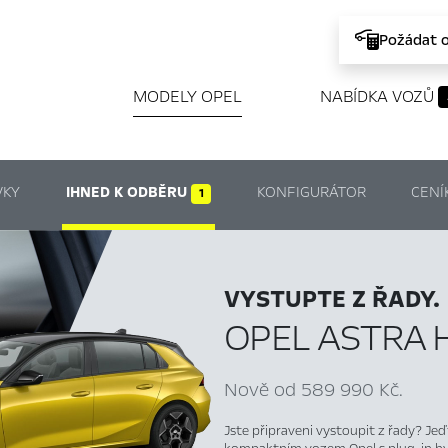
Požádat 
MODELY OPEL
NABÍDKA VOZŮ
VKY
IHNED K ODBĚRU
KONFIGURÁTOR
CENÍ
1
VYSTUPTE Z ŘADY.
OPEL ASTRA 
Nově od 589 990 Kč.
Jste připraveni vystoupit z řady? Jeď