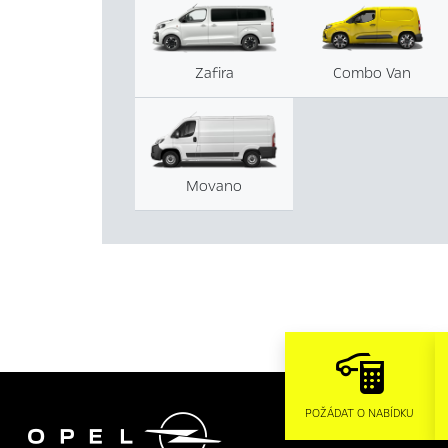
Zafira
Combo Van
Movano

POŽÁDAT O NABÍDKU