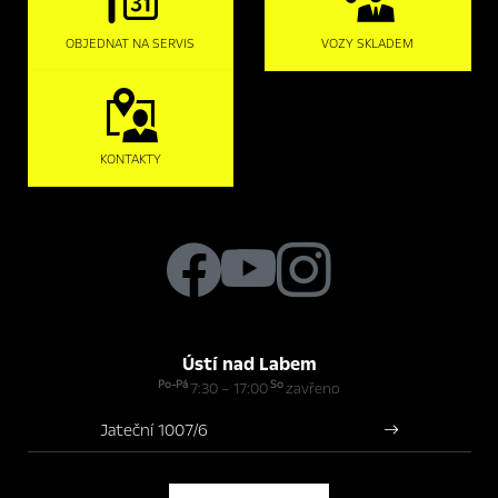
OBJEDNAT NA SERVIS
VOZY SKLADEM
KONTAKTY
Ústí nad Labem
Po-Pá
So
7:30 – 17:00
zavřeno
Jateční 1007/6