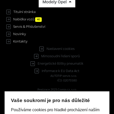
Modely Opel
Titulní stránka
Nabídka vozů
40
Servis & Příslušenství
Novinky
Kontakty
Nastavení cookies
Mimosoudní řešení sporů
Energetické štítky pneumatik
Informace k EU Data Act
AUTOTIP servis s.r.o.
IČO: 02075580
Realizace 2023
Comin.cz, s.r.o.
lead management GROWITO
Vaše soukromí je pro nás důležité
Reprezentativní příklad financování OPEL s programem FinAuto
Používáme cookies pro hladké procházení naším
Opel ASTRA HB 1.5 CDTI Financování Astra Edition HB 1.5 CDTI