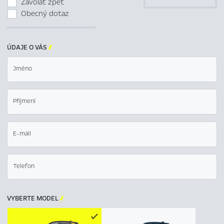
Zavolat zpět
Obecný dotaz
ÚDAJE O VÁS

Jméno
Příjmení
E-mail
Telefon
VYBERTE MODEL
