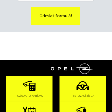
Odeslat formulář

POŽÁDAT O NABÍDKU
TESTOVACÍ JÍZDA