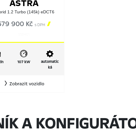
ASTRA
rid 1.2 Turbo (145k) eDCT6
679 900 Kč

s DPH
558401
automatic
ín
107 kW
ká
Zobrazit vozidlo
NÍK A KONFIGURÁT