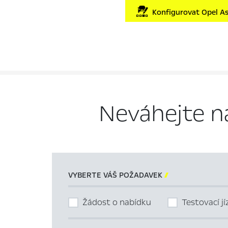
Konfigurovat Opel As
Neváhejte n
VYBERTE VÁŠ POŽADAVEK

Žádost o nabídku
Testovací j