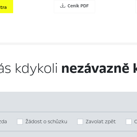
Ceník PDF
tra
ás kdykoli
nezávazně 
ízda
Žádost o schůzku
Zavolat zpět
O