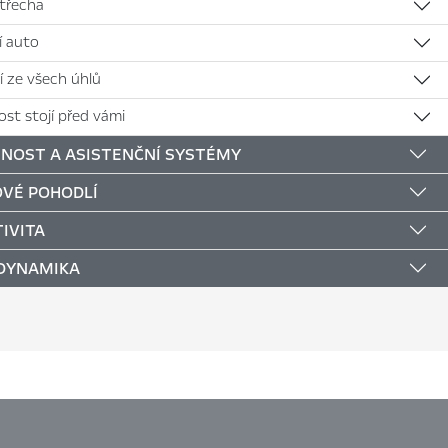
střecha
jí auto
í ze všech úhlů
st stojí před vámi
NOST A ASISTENČNÍ SYSTÉMY
VÉ POHODLÍ
IVITA
 DYNAMIKA