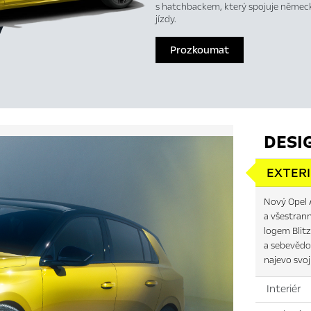
s hatchbackem, který spojuje německ
jízdy.
Prozkoumat
DESI
EXTER
Nový Opel A
a všestran
logem Blitz
a sebevědo
najevo svoj
Interiér