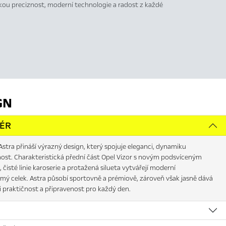
ou preciznost, moderní technologie a radost z každé
GN
IÉR
stra přináší výrazný design, který spojuje eleganci, dynamiku
nost. Charakteristická přední část Opel Vizor s novým podsvíceným
, čisté linie karoserie a protažená silueta vytvářejí moderní
mý celek. Astra působí sportovně a prémiově, zároveň však jasně dává
i praktičnost a připravenost pro každý den.