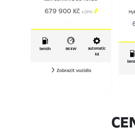
679 900 Kč

s DPH
Hyb
537139
automatic
benzín
96 kW
ká
benz
Zobrazit vozidlo
CE