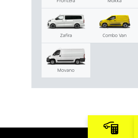
Frontera
Mokka
Zafira
Combo Van
Movano