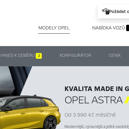
Požádat 
MODELY OPEL
NABÍDKA VOZŮ
IHNED K ODBĚRU
KONFIGURÁTOR
CENÍK
2
KVALITA MADE IN 
OPEL ASTRA
Od 3 990 Kč měsíčně
Modernější, výraznější a ještě osobit