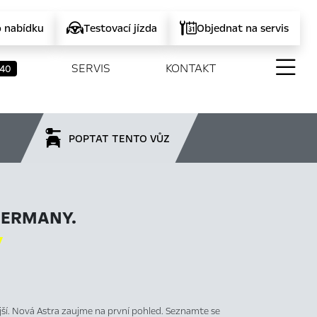
o nabídku
Testovací jízda
Objednat na servis
SERVIS
KONTAKT
40
POPTAT TENTO VŮZ
GERMANY.

ější. Nová Astra zaujme na první pohled. Seznamte se