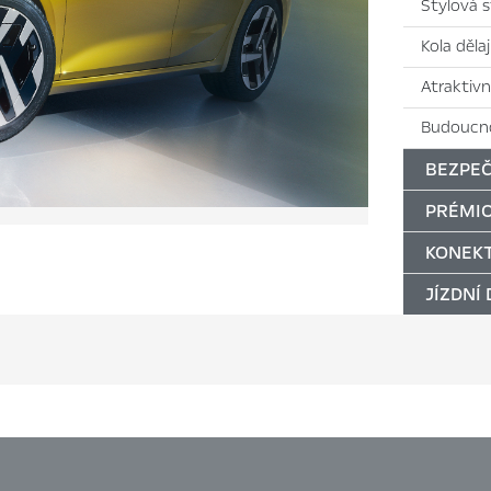
Stylová 
Kola děla
Atraktivn
Budoucno
BEZPEČ
PRÉMIO
KONEKT
JÍZDNÍ