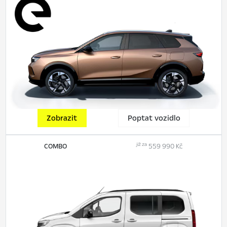
Zobrazit
Poptat vozidlo
již za
COMBO
559 990 Kč