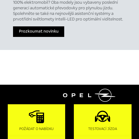
100% elektromobil? Oba modely jsou vybaveny poslední
generací automatické převodovky pro plynulou jízdu.
Spolehněte se také na nejnovější asistenční systémy a
prvotřídní světlomety Intelli-LED pro optimální viditelnost.
Prozkoumat novinku

POŽÁDAT O NABÍDKU
TESTOVACÍ JÍZDA