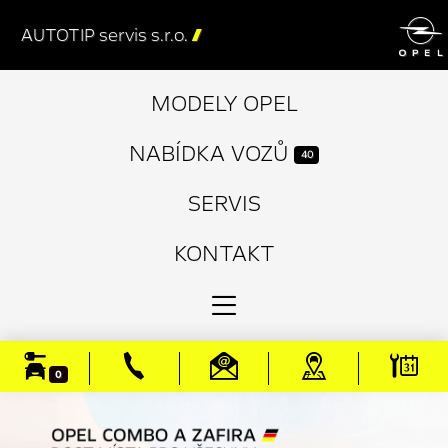

AUTOTIP servis s.r.o.

MODELY OPEL
NABÍDKA VOZŮ
40
SERVIS
KONTAKT
0