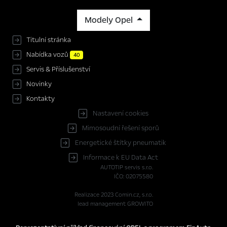
Modely Opel
Titulní stránka
Nabídka vozů
40
Servis & Příslušenství
Novinky
Kontakty
Nastavení cookies
Mimosoudní řešení sporů
Energetické štítky pneumatik
Informace k EU Data Act
AUTOTIP servis s.r.o.
IČO: 02075580
Realizace 2023
Comin.cz, s.r.o.
lead management GROWITO