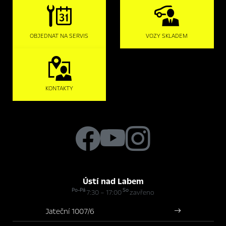
OBJEDNAT NA SERVIS
VOZY SKLADEM
KONTAKTY
Ústí nad Labem
Po-Pá
So
7:30 – 17:00
zavřeno
Jateční 1007/6