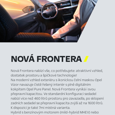
NOVÁ
FRONTERA

Nová Frontera nabízí vše, co potřebujete: atraktivní vzhled,
dostatek prostoru a špičkové technologie!
Na moderní vzhled exteriéru s ikonickou čelní maskou Opel
Vizor navazuje čistě řešený interiér s plně digitálním
kokpitem Opel Pure Panel. Nová Frontera vyniká i svou
přepravní kapacitou. Ve standardní konfiguraci sedadel
nabízí více než 460 litrů prostoru pro zavazadla, po sklopení
zadních sedadel se přepravní kapacita zvýší až na 1600 litrů.
K dispozici je také 7mi místná varianta.
Hybrid s benzínovým motorem (mild-hybrid MHEV) nebo