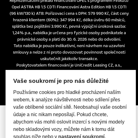
Reprezentativní příklad financování OPEL s programem FinAuto
Opel ASTRA HB 1.5 CDTI Financování Astra Edition HB 1.5 CDTI
(96 kW/130 k) AT8: Pořizovací cena s DPH: 579 990 Kč, část ceny
hrazená klientem (60%): 347 994 Kč, délka úvěru 60 měsíců,
splátka bez pojištění 3.990 Kč, pevná výpůjční úroková sazba:
1,24% p.a., nabídka je určena pro fyzické osoby podnikatele a
právnické osoby a platí do 30. 6. 2026 nebo do odvolání.
Tato nabídka je pouze indikativní, není návrhem na uzavření
smlouvy a nelze z ní proto dovozovat povinnost společnosti
uskutečnit jakékoliv transakce.
Poskytovatelem financování je UniCredit Leasing CZ, a.s.,
Želetavská 1525/1, 140 10 Praha 4, IČO: 15886492
Vaše soukromí je pro nás důležité
Používáme cookies pro hladké procházení naším
webem, k analýze návštěvnosti nebo sdílení přes
vaše oblíbené sociální sítě. Neobsahují vaše osobní
údaje a nic nikam neposílají. Pokud chcete,
abychom vás mohli oslovit inzercí s novými modely
nebo skladovými vozy, můžete nám k tomu dát
souhlas níže nebo v
nastavení soukromí.