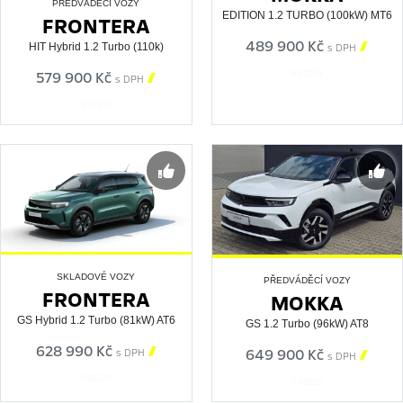
PŘEDVÁDĚCÍ VOZY
EDITION 1.2 TURBO (100kW) MT6
FRONTERA
489 900 Kč

HIT Hybrid 1.2 Turbo (110k)
s DPH
554018
579 900 Kč

s DPH
558916
SKLADOVÉ VOZY
PŘEDVÁDĚCÍ VOZY
FRONTERA
MOKKA
GS Hybrid 1.2 Turbo (81kW) AT6
GS 1.2 Turbo (96kW) AT8
628 990 Kč

649 900 Kč

s DPH
s DPH
568025
548835