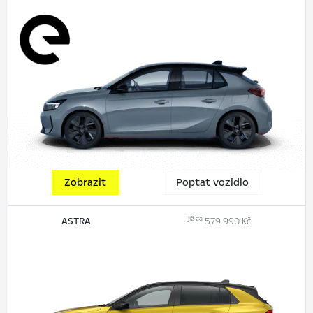
Zobrazit
Poptat vozidlo
již za
ASTRA
579 990 Kč