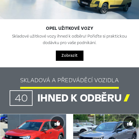
OPEL UŽITKOVÉ VOZY
Skladové užitkové vozy ihned k odběru! Pořiďte si praktickou
dodávku pro vaše podnikání.
Zobrazit
SKLADOVÁ A PŘEDVÁDĚCÍ VOZIDLA
IHNED K ODBĚRU

40