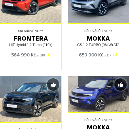
SKLADOVÉ VOZY
PŘEDVÁDĚCÍ VOZY
FRONTERA
MOKKA
HIT Hybrid 1.2 Turbo (110k)
GS 1.2 TURBO (96kW) AT8
564 990 Kč

659 900 Kč

s DPH
s DPH
560707
548837
PŘEDVÁDĚCÍ VOZY
MOKKA