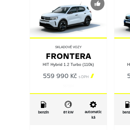
SKLADOVÉ VOZY
FRONTERA
HIT Hybrid 1.2 Turbo (110k)
H
559 990 Kč

s DPH
561594
automatic
benzín
81 kW
benz
ká