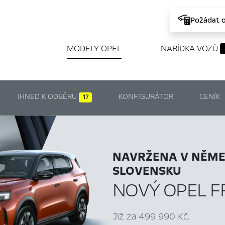
Požádat 
MODELY OPEL
NABÍDKA VOZŮ
IHNED K ODBĚRU
KONFIGURÁTOR
CENÍK
17
NAVRŽENA V NĚME
SLOVENSKU
NOVÝ OPEL 
Již za 499 990 Kč.