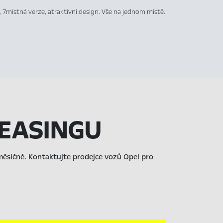
í, 7místná verze, atraktivní design. Vše na jednom místě.
LEASINGU
 měsíčně. Kontaktujte prodejce vozů Opel pro