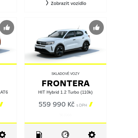
Zobrazit vozidlo
SKLADOVÉ VOZY
FRONTERA
 AT6
HIT Hybrid 1.2 Turbo (110k)

559 990 Kč

s DPH
563066