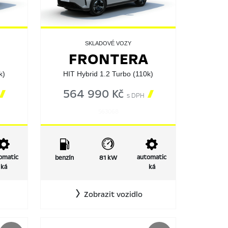
SKLADOVÉ VOZY
FRONTERA
k)
HIT Hybrid 1.2 Turbo (110k)

564 990 Kč

s DPH
563068
omatic
automatic
benzín
81 kW
ká
ká
Zobrazit vozidlo