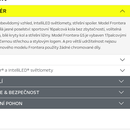
IÉR
bevědomý vzhled, IntelliLED světlomety, střešní spoiler. Model Frontera
ílá jasné poselství: sportovní 16palcová kola bez zbytečností, volitelná
a, bílé kryty kol a střešní ližiny. Model Frontera GS je vybaven 17palcovými
, černou střechou a stylovým logem. A pro větší udržitelnost nejsou
u nového modelu Frontera použity žádné chromované díly.
r® a IntelliLED® světlomety
Í
E & BEZPEČNOST
NÍ POHON