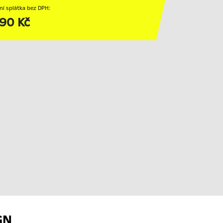
ní splátka bez DPH:
190 Kč
GN