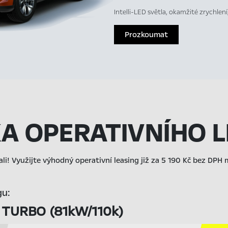
Intelli-LED světla, okamžité zrychlen
Prozkoumat
KA OPERATIVNÍHO 
ali! Využijte výhodný operativní leasing již za 5 190 Kč bez DPH
gu:
2 TURBO (81kW/110k)