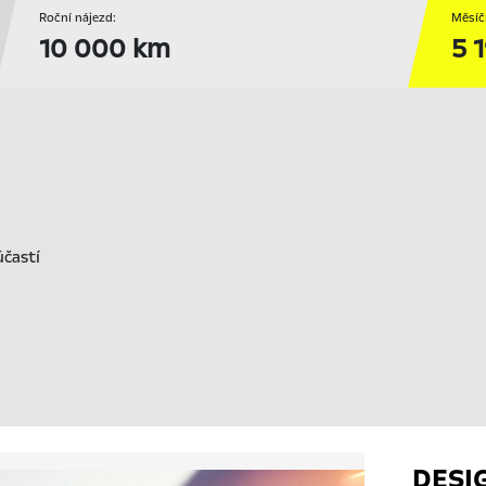
Roční nájezd:
Měsíč
10 000 km
5 
účastí
DESI