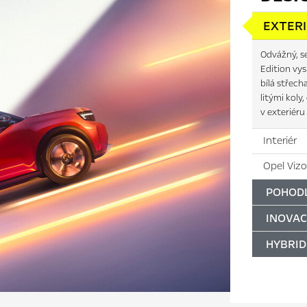
EXTER
Odvážný, se
Edition vys
bílá střech
litými koly
v exteriér
Interiér
Opel Vizo
POHODL
INOVAC
HYBRID