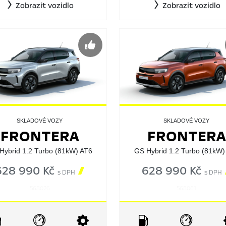
Zobrazit vozidlo
Zobrazit vozidlo
SKLADOVÉ VOZY
SKLADOVÉ VOZY
FRONTERA
FRONTERA
Hybrid 1.2 Turbo (81kW) AT6
GS Hybrid 1.2 Turbo (81kW)
628 990 Kč

628 990 Kč
s DPH
s DPH
568026
568061