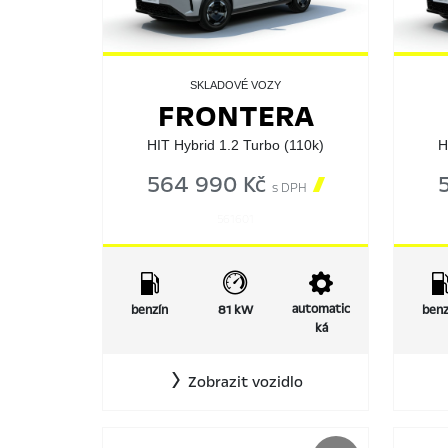
SKLADOVÉ VOZY
FRONTERA
HIT Hybrid 1.2 Turbo (110k)
H
564 990 Kč

s DPH
561601
automatic
benzín
81 kW
benz
ká
Zobrazit vozidlo