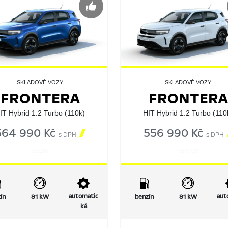
SKLADOVÉ VOZY
SKLADOVÉ VOZY
FRONTERA
FRONTERA
IT Hybrid 1.2 Turbo (110k)
HIT Hybrid 1.2 Turbo (110
564 990 Kč

556 990 Kč
s DPH
s DPH
558266
560708
automatic
aut
ín
81 kW
benzín
81 kW
ká