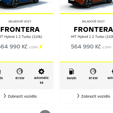
SKLADOVÉ VOZY
SKLADOVÉ VOZY
FRONTERA
FRONTERA
IT Hybrid 1.2 Turbo (110k)
HIT Hybrid 1.2 Turbo (110
564 990 Kč

564 990 Kč
s DPH
s DPH
561598
563058
automatic
aut
ín
81 kW
benzín
81 kW
ká
Zobrazit vozidlo
Zobrazit vozidlo