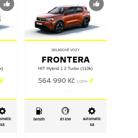
SKLADOVÉ VOZY
FRONTERA
k)
HIT Hybrid 1.2 Turbo (110k)

564 990 Kč

s DPH
563060
omatic
automatic
benzín
81 kW
ká
ká