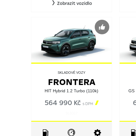
Zobrazit vozidlo
SKLADOVÉ VOZY
FRONTERA
HIT Hybrid 1.2 Turbo (110k)
GS 
564 990 Kč

s DPH
563067