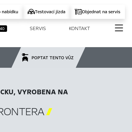
o nabídku
Testovací jízda
Objednat na servis
SERVIS
KONTAKT
40
POPTAT TENTO VŮZ
CKU, VYROBENA NA
FRONTERA
